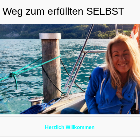
 Weg zum erfüllten SELBST
it Hirn, Herz & Seele –
energetik
Herzlich Willkommen